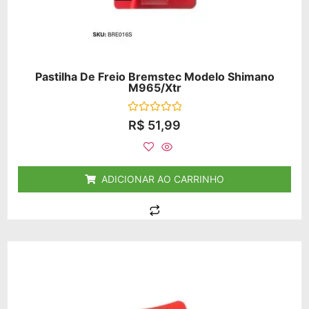
Pastilha De Freio Bremstec Modelo Shimano
M965/xtr
Avaliação
R$
51,99
0
de
5
ADICIONAR AO CARRINHO