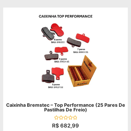
Caixinha Bremstec – Top Performance (25 Pares De
Pastilhas De Freio)
Avaliação
R$
682,99
0