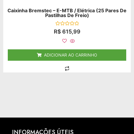
Caixinha Bremstec – E-MTB / Elétrica (25 Pares De
Pastilhas De Freio)
Avaliação
R$
615,99
0
de
5
ADICIONAR AO CARRINHO
INFORMAÇÕES ÚTEIS