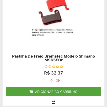
Pastilha De Freio Bremstec Modelo Shimano
M965/xtr
Avaliação
R$
32,37
0
de
5
ADICIONAR AO CARRINHO