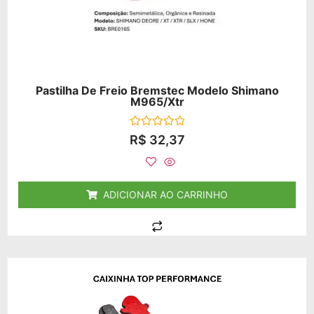
Pastilha De Freio Bremstec Modelo Shimano
M965/xtr
Avaliação
R$
32,37
0
de
5
ADICIONAR AO CARRINHO