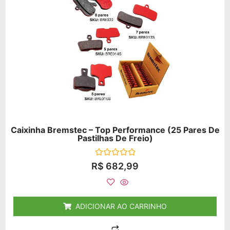
Caixinha Bremstec – Top Performance (25 Pares De
Pastilhas De Freio)
Avaliação
R$
682,99
0
de
5
ADICIONAR AO CARRINHO