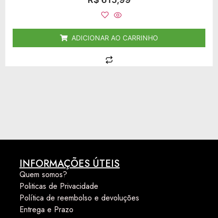
0
de
5
ADICIONAR AO CARRINHO
INFORMAÇÕES ÚTEIS
Quem somos?
Politicas de Privacidade
Política de reembolso e devoluções
Entrega e Prazo