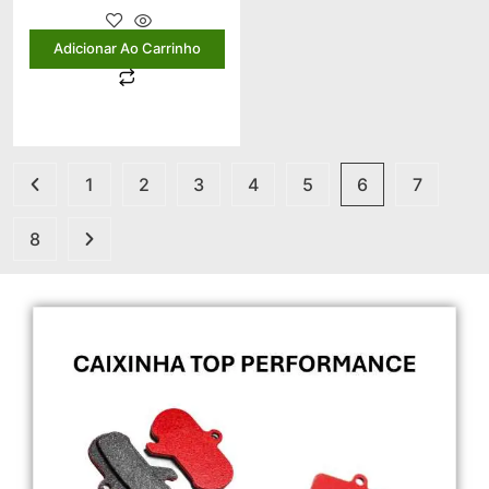
Adicionar Ao Carrinho
1
2
3
4
5
6
7
8