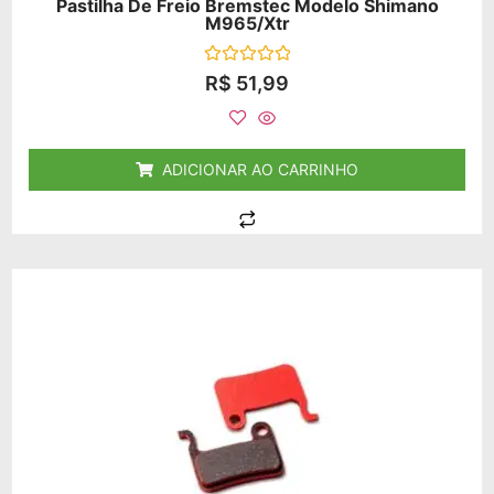
Pastilha De Freio Bremstec Modelo Shimano
M965/xtr
Avaliação
R$
51,99
0
de
5
ADICIONAR AO CARRINHO